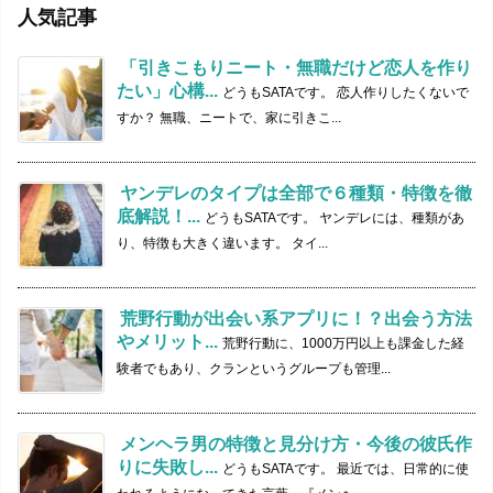
人気記事
「引きこもりニート・無職だけど恋人を作り
たい」心構...
どうもSATAです。 恋人作りしたくないで
すか？ 無職、ニートで、家に引きこ...
ヤンデレのタイプは全部で６種類・特徴を徹
底解説！...
どうもSATAです。 ヤンデレには、種類があ
り、特徴も大きく違います。 タイ...
荒野行動が出会い系アプリに！？出会う方法
やメリット...
荒野行動に、1000万円以上も課金した経
験者でもあり、クランというグループも管理...
メンヘラ男の特徴と見分け方・今後の彼氏作
りに失敗し...
どうもSATAです。 最近では、日常的に使