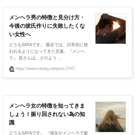
メンヘラ男の特徴と見分け方・
今後の彼氏作りに失敗したくな
い女性へ
どうもSATAです。 最近では、日常的に使
われるようになってきた言葉、『メンヘ
ラ』 皆さんは、どのよう ...
https://www.satabg.net/post-2747/
メンヘラ女の特徴を知ってきま
しょう！振り回されない為の知
識
どうもSATAです。 『彼女がメンヘラで疲