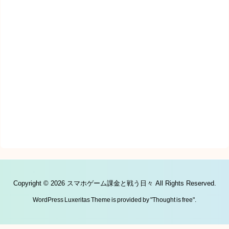
Copyright ©
2026
スマホゲーム課金と戦う日々
All Rights Reserved.
WordPress Luxeritas Theme is provided by "
Thought is free
".