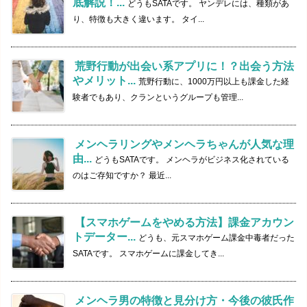
底解説！...
どうもSATAです。 ヤンデレには、種類があ
り、特徴も大きく違います。 タイ...
荒野行動が出会い系アプリに！？出会う方法
やメリット...
荒野行動に、1000万円以上も課金した経
験者でもあり、クランというグループも管理...
メンヘラリングやメンヘラちゃんが人気な理
由...
どうもSATAです。 メンヘラがビジネス化されている
のはご存知ですか？ 最近...
【スマホゲームをやめる方法】課金アカウン
トデーター...
どうも、元スマホゲーム課金中毒者だった
SATAです。 スマホゲームに課金してき...
メンヘラ男の特徴と見分け方・今後の彼氏作