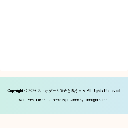
Copyright ©
2026
スマホゲーム課金と戦う日々
All Rights Reserved.
WordPress Luxeritas Theme is provided by "
Thought is free
".