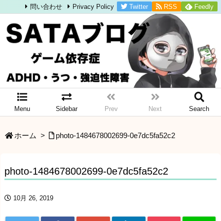
Twitter
RSS
Feedly
問い合わせ
Privacy Policy
Menu
Sidebar
Prev
Next
Search
ホーム
>
photo-1484678002699-0e7dc5fa52c2
photo-1484678002699-0e7dc5fa52c2
10月 26, 2019