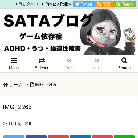
Twitter
RSS
Feedly
問い合わせ
Privacy Policy
Menu
Sidebar
Prev
Next
Search
ホーム
>
IMG_2265
IMG_2265
11月 5, 2019