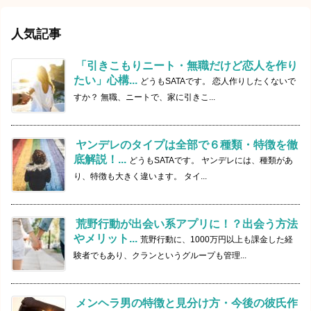
人気記事
「引きこもりニート・無職だけど恋人を作り
たい」心構...
どうもSATAです。 恋人作りしたくないで
すか？ 無職、ニートで、家に引きこ...
ヤンデレのタイプは全部で６種類・特徴を徹
底解説！...
どうもSATAです。 ヤンデレには、種類があ
り、特徴も大きく違います。 タイ...
荒野行動が出会い系アプリに！？出会う方法
やメリット...
荒野行動に、1000万円以上も課金した経
験者でもあり、クランというグループも管理...
メンヘラ男の特徴と見分け方・今後の彼氏作