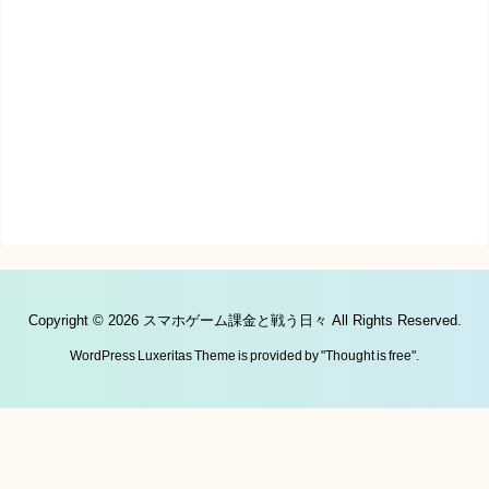
Copyright ©
2026
スマホゲーム課金と戦う日々
All Rights Reserved.
WordPress Luxeritas Theme is provided by "
Thought is free
".