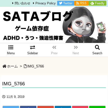
Twitter
RSS
Feedly
問い合わせ
Privacy Policy
Menu
Sidebar
Prev
Next
Search
ホーム
>
IMG_5766
IMG_5766
11月 9, 2019