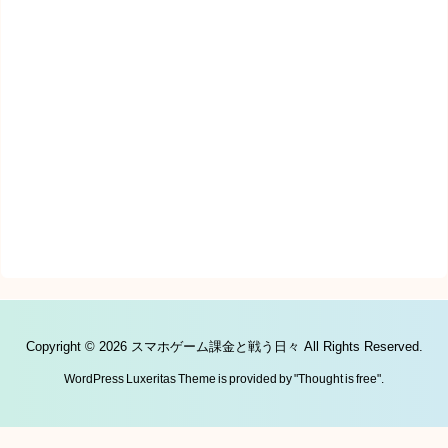
Copyright ©
2026
スマホゲーム課金と戦う日々
All Rights Reserved.
WordPress Luxeritas Theme is provided by "
Thought is free
".