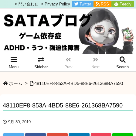
Twitter
RSS
Feedly
問い合わせ
Privacy Policy
Menu
Sidebar
Prev
Next
Search
ホーム
>
48110EF8-853A-4BD5-88E6-261368BA7590
48110EF8-853A-4BD5-88E6-261368BA7590
9月 30, 2019