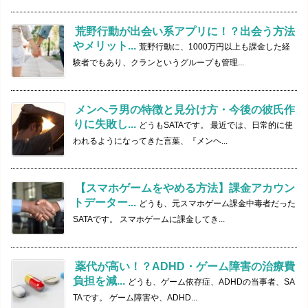
荒野行動が出会い系アプリに！？出会う方法
やメリット...
荒野行動に、1000万円以上も課金した経
験者でもあり、クランというグループも管理...
メンヘラ男の特徴と見分け方・今後の彼氏作
りに失敗し...
どうもSATAです。 最近では、日常的に使
われるようになってきた言葉、『メンヘ...
【スマホゲームをやめる方法】課金アカウン
トデーター...
どうも、元スマホゲーム課金中毒者だった
SATAです。 スマホゲームに課金してき...
薬代が高い！？ADHD・ゲーム障害の治療費
負担を減...
どうも、ゲーム依存症、ADHDの当事者、SA
TAです。 ゲーム障害や、ADHD...