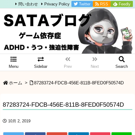
Twitter
RSS
Feedly
問い合わせ
Privacy Policy
Menu
Sidebar
Prev
Next
Search
ホーム
>
87283724-FDCB-456E-811B-8FED0F50574D
87283724-FDCB-456E-811B-8FED0F50574D
10月 2, 2019