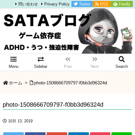
Twitter
RSS
Feedly
問い合わせ
Privacy Policy
Menu
Sidebar
Prev
Next
Search
ホーム
>
photo-1508666709797-f0bb3d96324d
photo-1508666709797-f0bb3d96324d
10月 13, 2019