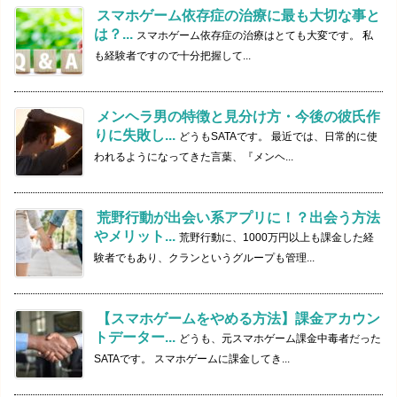
スマホゲーム依存症の治療に最も大切な事と
は？...
スマホゲーム依存症の治療はとても大変です。 私
も経験者ですので十分把握して...
メンヘラ男の特徴と見分け方・今後の彼氏作
りに失敗し...
どうもSATAです。 最近では、日常的に使
われるようになってきた言葉、『メンヘ...
荒野行動が出会い系アプリに！？出会う方法
やメリット...
荒野行動に、1000万円以上も課金した経
験者でもあり、クランというグループも管理...
【スマホゲームをやめる方法】課金アカウン
トデーター...
どうも、元スマホゲーム課金中毒者だった
SATAです。 スマホゲームに課金してき...