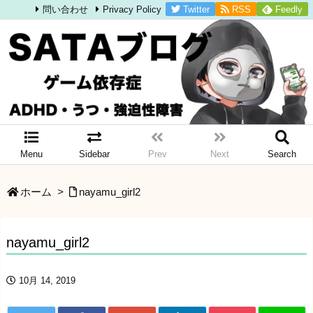
Twitter
RSS
Feedly
問い合わせ
Privacy Policy
Menu
Sidebar
Prev
Next
Search
ホーム
>
nayamu_girl2
nayamu_girl2
10月 14, 2019