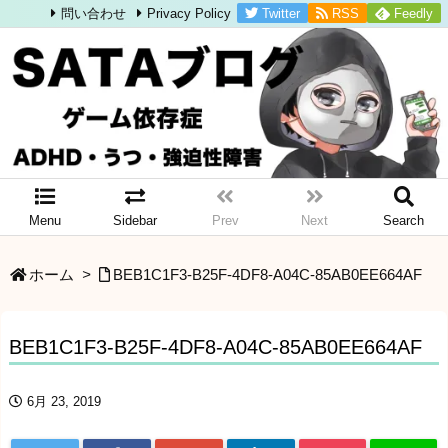
Twitter
RSS
Feedly
問い合わせ
Privacy Policy
Menu
Sidebar
Prev
Next
Search
ホーム
>
BEB1C1F3-B25F-4DF8-A04C-85AB0EE664AF
BEB1C1F3-B25F-4DF8-A04C-85AB0EE664AF
6月 23, 2019