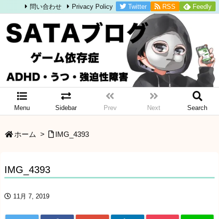
Twitter
RSS
Feedly
問い合わせ
Privacy Policy
Menu
Sidebar
Prev
Next
Search
ホーム
>
IMG_4393
IMG_4393
11月 7, 2019