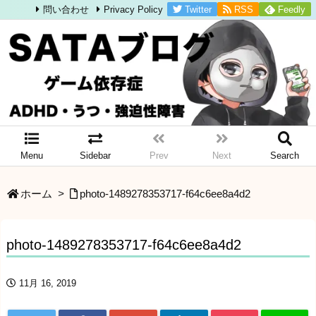
Twitter
RSS
Feedly
問い合わせ
Privacy Policy
Menu
Sidebar
Prev
Next
Search
ホーム
>
photo-1489278353717-f64c6ee8a4d2
photo-1489278353717-f64c6ee8a4d2
11月 16, 2019