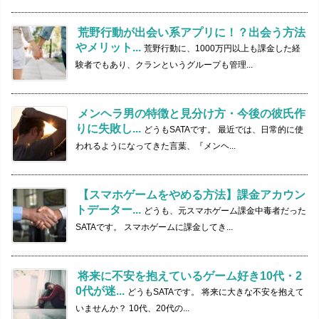
荒野行動が出会い系アプリに！？出会う方法
やメリット...
荒野行動に、1000万円以上も課金した経
験者でもあり、クランというグループも管理...
メンヘラ男の特徴と見分け方・今後の彼氏作
りに失敗し...
どうもSATAです。 最近では、日常的に使
われるようになってきた言葉、『メンヘ...
【スマホゲームをやめる方法】課金アカウン
トデーター...
どうも、元スマホゲーム課金中毒者だった
SATAです。 スマホゲームに課金してき...
将来に不安を抱えているゲーム好き10代・2
0代が迷...
どうもSATAです。 将来に大きな不安を抱えて
いませんか？ 10代、20代の...