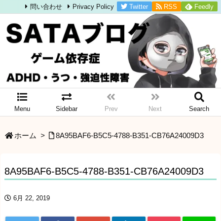
Twitter
RSS
Feedly
問い合わせ
Privacy Policy
Menu
Sidebar
Prev
Next
Search
ホーム
>
8A95BAF6-B5C5-4788-B351-CB76A24009D3
8A95BAF6-B5C5-4788-B351-CB76A24009D3
6月 22, 2019