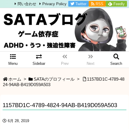
Twitter
RSS
Feedly
問い合わせ
Privacy Policy
Menu
Sidebar
Prev
Next
Search
ホーム
>
SATAのプロフィール
>
1157BD1C-4789-48
24-94AB-B419D059A503
1157BD1C-4789-4824-94AB-B419D059A503
6月 28, 2019