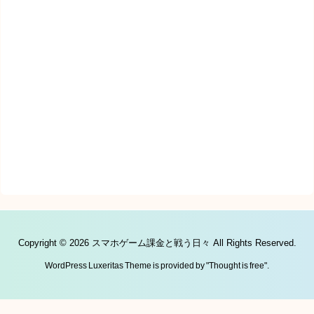
Copyright ©
2026
スマホゲーム課金と戦う日々
All Rights Reserved.
WordPress Luxeritas Theme is provided by "
Thought is free
".