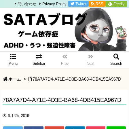
Twitter
RSS
Feedly
問い合わせ
Privacy Policy
Menu
Sidebar
Prev
Next
Search
ホーム
>
78A7A7D4-A71E-4D3E-BA68-4DB415EA967D
78A7A7D4-A71E-4D3E-BA68-4DB415EA967D
6月 25, 2019