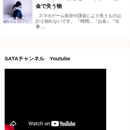
金で失う物
スマホゲーム依存や課金により失うものは
計り知れないです。 『時間』『お金』『仕
事 ...
SATAチャンネル Youtube