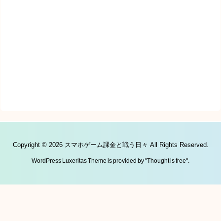
Copyright ©
2026
スマホゲーム課金と戦う日々
All Rights Reserved.
WordPress Luxeritas Theme is provided by "
Thought is free
".