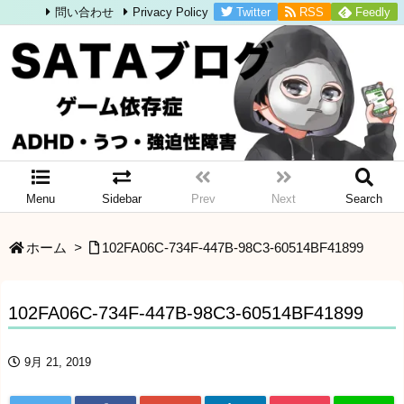
Twitter
RSS
Feedly
問い合わせ
Privacy Policy
Menu
Sidebar
Prev
Next
Search
ホーム
>
102FA06C-734F-447B-98C3-60514BF41899
102FA06C-734F-447B-98C3-60514BF41899
9月 21, 2019