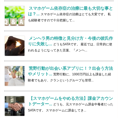
スマホゲーム依存症の治療に最も大切な事と
は？...
スマホゲーム依存症の治療はとても大変です。 私
も経験者ですので十分把握して...
メンヘラ男の特徴と見分け方・今後の彼氏作
りに失敗し...
どうもSATAです。 最近では、日常的に使
われるようになってきた言葉、『メンヘ...
荒野行動が出会い系アプリに！？出会う方法
やメリット...
荒野行動に、1000万円以上も課金した経
験者でもあり、クランというグループも管理...
【スマホゲームをやめる方法】課金アカウン
トデーター...
どうも、元スマホゲーム課金中毒者だった
SATAです。 スマホゲームに課金してき...