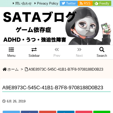
Twitter
RSS
Feedly
問い合わせ
Privacy Policy
Menu
Sidebar
Prev
Next
Search
ホーム
>
A9E8973C-545C-41B1-B7F8-9708188D0B23
A9E8973C-545C-41B1-B7F8-9708188D0B23
6月 26, 2019