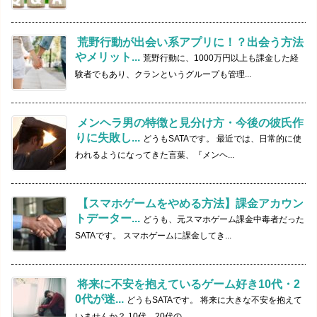
荒野行動が出会い系アプリに！？出会う方法
やメリット...
荒野行動に、1000万円以上も課金した経
験者でもあり、クランというグループも管理...
メンヘラ男の特徴と見分け方・今後の彼氏作
りに失敗し...
どうもSATAです。 最近では、日常的に使
われるようになってきた言葉、『メンヘ...
【スマホゲームをやめる方法】課金アカウン
トデーター...
どうも、元スマホゲーム課金中毒者だった
SATAです。 スマホゲームに課金してき...
将来に不安を抱えているゲーム好き10代・2
0代が迷...
どうもSATAです。 将来に大きな不安を抱えて
いませんか？ 10代、20代の...