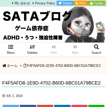
Twitter
RSS
Feedly
問い合わせ
Privacy Policy
Menu
Sidebar
Prev
Next
Search
ホーム
>
F4F5AFD8-1E9D-4702-B60D-6BC01A79BCE2
F4F5AFD8-1E9D-4702-B60D-6BC01A79BCE2
9月 2, 2019