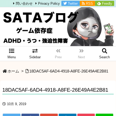
Twitter
RSS
Feedly
問い合わせ
Privacy Policy
Menu
Sidebar
Prev
Next
Search
ホーム
>
18DAC5AF-6AD4-4918-A8FE-26E49A4E2B81
18DAC5AF-6AD4-4918-A8FE-26E49A4E2B81
10月 9, 2019